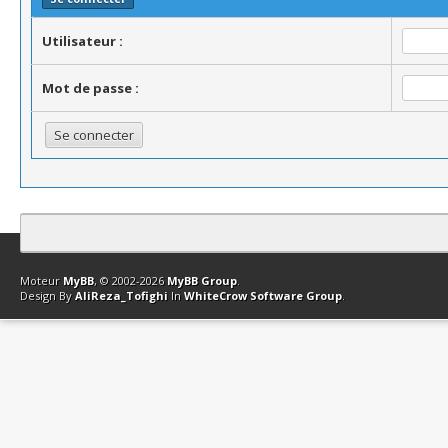
Utilisateur :
Mot de passe :
Contact
Club Affiliation
Retourner en haut
Version bas-débit (Archi
Moteur
MyBB
, © 2002-2026
MyBB Group
.
Design By
AliReza_Tofighi
In
WhiteCrow Software Group
.