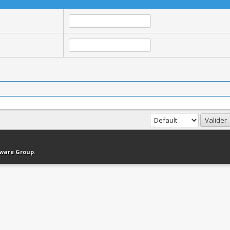
haut
Version bas-débit (Archivé)
Syndication RSS
tware Group
.