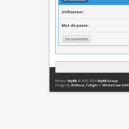
Utilisateur :
Mot de passe :
Contact
Club Affiliation
Retourner en 
Moteur
MyBB
, © 2002-2026
MyBB Group
.
Design By
AliReza_Tofighi
In
WhiteCrow Sof