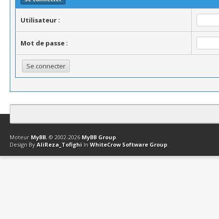
Utilisateur :
Mot de passe :
Contact
Club Affiliation
Retourner en haut
Version bas-débit (Archi
Moteur
MyBB
, © 2002-2026
MyBB Group
.
Design By
AliReza_Tofighi
In
WhiteCrow Software Group
.