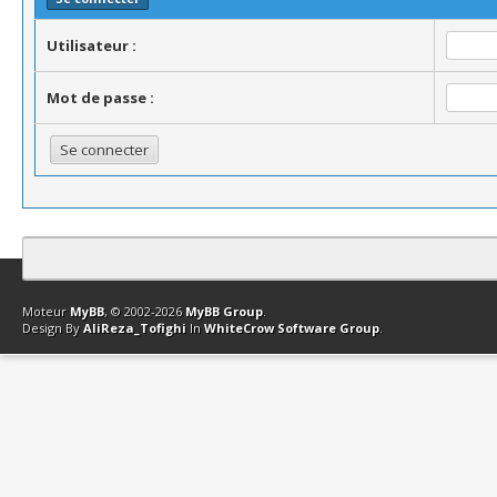
Utilisateur :
Mot de passe :
Contact
Club Affiliation
Retourner en haut
Version bas-débit (Archi
Moteur
MyBB
, © 2002-2026
MyBB Group
.
Design By
AliReza_Tofighi
In
WhiteCrow Software Group
.