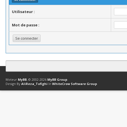
Utilisateur :
Mot de passe :
Contact
Club Affiliation
Retourner en haut
Version bas-débit (Archi
Moteur
MyBB
, © 2002-2026
MyBB Group
.
Design By
AliReza_Tofighi
In
WhiteCrow Software Group
.