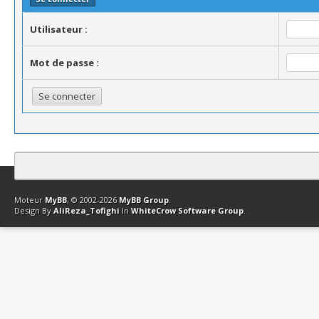
Utilisateur :
Mot de passe :
Contact
Club Affiliation
Retourner en haut
Version bas-débit (Archi
Moteur
MyBB
, © 2002-2026
MyBB Group
.
Design By
AliReza_Tofighi
In
WhiteCrow Software Group
.