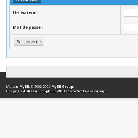
Utilisateur :
Mot de passe :
Contact
Club Affiliation
Retourner en haut
Version bas-débit (Archi
Moteur
MyBB
, © 2002-2026
MyBB Group
.
Design By
AliReza_Tofighi
In
WhiteCrow Software Group
.