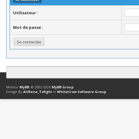
Utilisateur :
Mot de passe :
Contact
Club Affiliation
Retourner en haut
Version bas-débit (Archi
Moteur
MyBB
, © 2002-2026
MyBB Group
.
Design By
AliReza_Tofighi
In
WhiteCrow Software Group
.