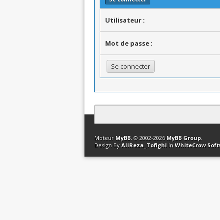
Utilisateur :
Mot de passe :
Contact
Club Affiliation
Retourner en 
Moteur
MyBB
, © 2002-2026
MyBB Group
.
Design By
AliReza_Tofighi
In
WhiteCrow Sof