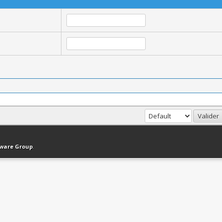
haut
Version bas-débit (Archivé)
Syndication RSS
tware Group
.