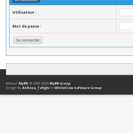
Utilisateur :
Mot de passe :
Contact
Club Affiliation
Retourner en haut
Version bas-débit (Archi
Moteur
MyBB
, © 2002-2026
MyBB Group
.
Design By
AliReza_Tofighi
In
WhiteCrow Software Group
.