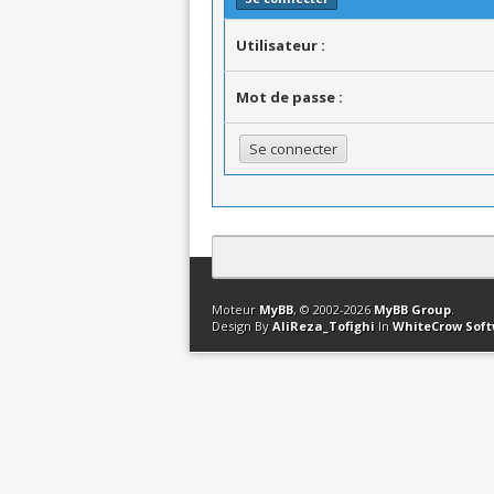
Utilisateur :
Mot de passe :
Contact
Club Affiliation
Retourner en 
Moteur
MyBB
, © 2002-2026
MyBB Group
.
Design By
AliReza_Tofighi
In
WhiteCrow Sof