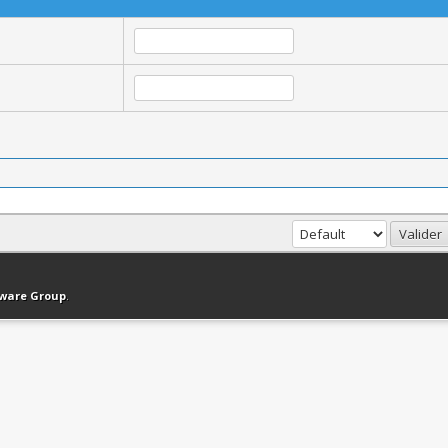
haut
Version bas-débit (Archivé)
Syndication RSS
tware Group
.