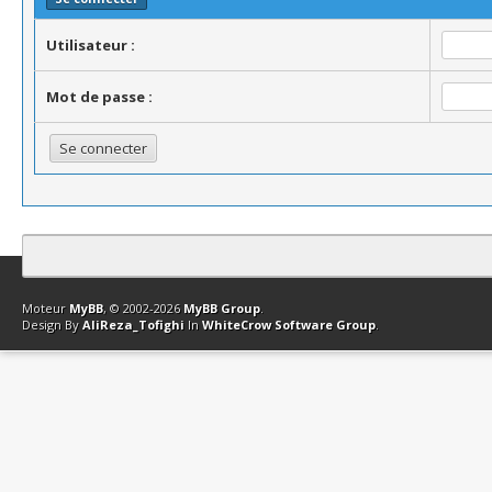
Utilisateur :
Mot de passe :
Contact
Club Affiliation
Retourner en haut
Version bas-débit (Archi
Moteur
MyBB
, © 2002-2026
MyBB Group
.
Design By
AliReza_Tofighi
In
WhiteCrow Software Group
.