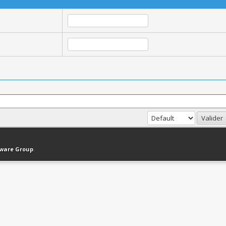
haut
Version bas-débit (Archivé)
Syndication RSS
tware Group
.