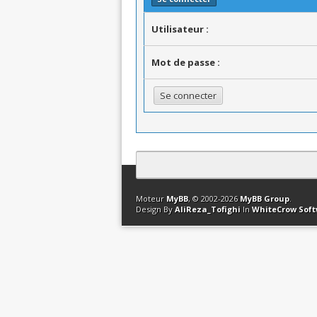
Utilisateur :
Mot de passe :
Contact
Club Affiliation
Retourner en 
Moteur
MyBB
, © 2002-2026
MyBB Group
.
Design By
AliReza_Tofighi
In
WhiteCrow Sof