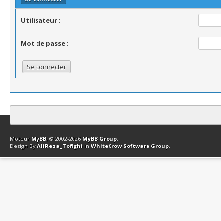
Utilisateur :
Mot de passe :
Contact
Club Affiliation
Retourner en haut
Version bas-débit (Archi
Moteur
MyBB
, © 2002-2026
MyBB Group
.
Design By
AliReza_Tofighi
In
WhiteCrow Software Group
.