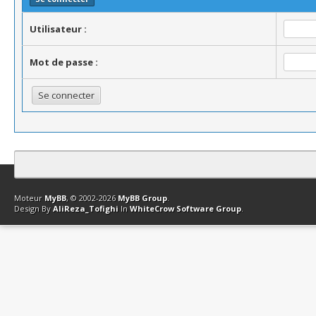
Utilisateur :
Mot de passe :
Contact
Club Affiliation
Retourner en haut
Version bas-débit (Archi
Moteur
MyBB
, © 2002-2026
MyBB Group
.
Design By
AliReza_Tofighi
In
WhiteCrow Software Group
.