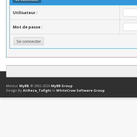
Utilisateur :
Mot de passe :
Contact
Club Affiliation
Retourner en haut
Version bas-débit (Archi
Moteur
MyBB
, © 2002-2026
MyBB Group
.
Design By
AliReza_Tofighi
In
WhiteCrow Software Group
.