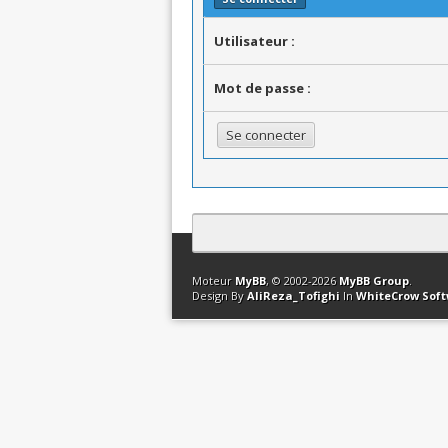
Utilisateur :
Mot de passe :
Contact
Club Affiliation
Retourner en 
Moteur
MyBB
, © 2002-2026
MyBB Group
.
Design By
AliReza_Tofighi
In
WhiteCrow Sof