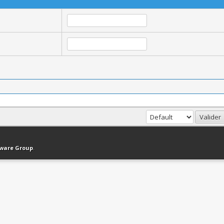
haut
Version bas-débit (Archivé)
Syndication RSS
tware Group
.