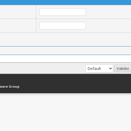
haut
Version bas-débit (Archivé)
Syndication RSS
tware Group
.