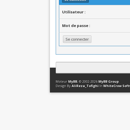
Utilisateur :
Mot de passe :
Contact
Club Affiliation
Retourner en 
Moteur
MyBB
, © 2002-2026
MyBB Group
.
Design By
AliReza_Tofighi
In
WhiteCrow Sof