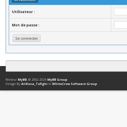
Utilisateur :
Mot de passe :
Contact
Club Affiliation
Retourner en haut
Version bas-débit (Archi
Moteur
MyBB
, © 2002-2026
MyBB Group
.
Design By
AliReza_Tofighi
In
WhiteCrow Software Group
.