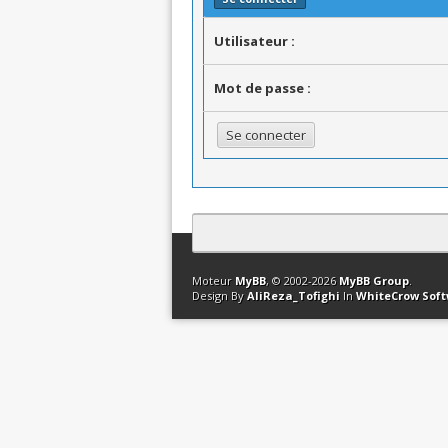
Utilisateur :
Mot de passe :
Contact
Club Affiliation
Retourner en 
Moteur
MyBB
, © 2002-2026
MyBB Group
.
Design By
AliReza_Tofighi
In
WhiteCrow Sof