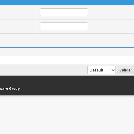
haut
Version bas-débit (Archivé)
Syndication RSS
tware Group
.