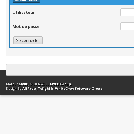
Utilisateur :
Mot de passe :
Contact
Club Affiliation
Retourner en haut
Version bas-débit (Archi
Moteur
MyBB
, © 2002-2026
MyBB Group
.
Design By
AliReza_Tofighi
In
WhiteCrow Software Group
.