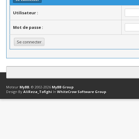
Utilisateur :
Mot de passe :
Contact
Club Affiliation
Retourner en haut
Version bas-débit (Archi
Moteur
MyBB
, © 2002-2026
MyBB Group
.
Design By
AliReza_Tofighi
In
WhiteCrow Software Group
.