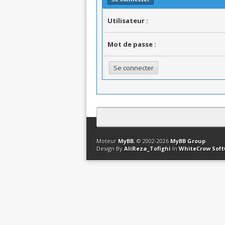
Utilisateur :
Mot de passe :
Contact
Club Affiliation
Retourner en 
Moteur
MyBB
, © 2002-2026
MyBB Group
.
Design By
AliReza_Tofighi
In
WhiteCrow Sof