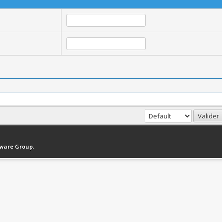
haut
Version bas-débit (Archivé)
Syndication RSS
tware Group
.