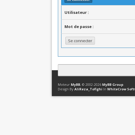
Utilisateur :
Mot de passe :
Contact
Club Affiliation
Retourner en 
Moteur
MyBB
, © 2002-2026
MyBB Group
.
Design By
AliReza_Tofighi
In
WhiteCrow Sof