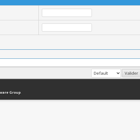
haut
Version bas-débit (Archivé)
Syndication RSS
tware Group
.