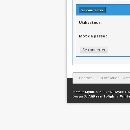
Se connecter
Utilisateur :
Mot de passe :
Contact
Club Affiliation
Ret
Moteur
MyBB
, © 2002-2026
MyBB Gr
Design By
AliReza_Tofighi
In
White