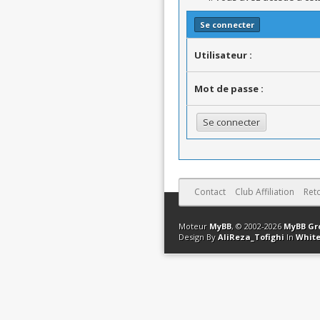
Se connecter
Utilisateur :
Mot de passe :
Contact
Club Affiliation
Ret
Moteur
MyBB
, © 2002-2026
MyBB Gr
Design By
AliReza_Tofighi
In
White