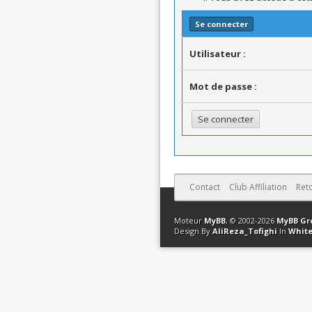
Se connecter
Utilisateur :
Mot de passe :
Contact
Club Affiliation
Ret
Moteur
MyBB
, © 2002-2026
MyBB Gr
Design By
AliReza_Tofighi
In
White