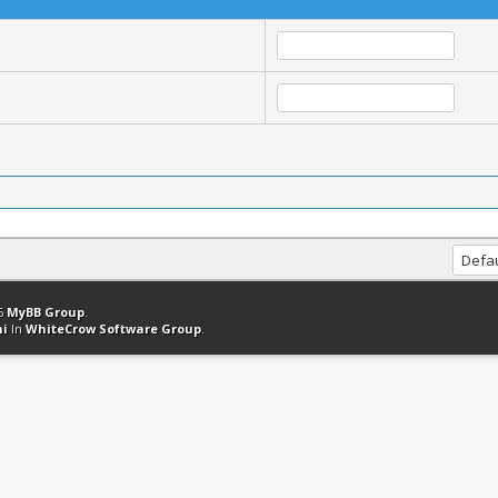
ation
Retourner en haut
Version bas-débit (Archivé)
Syndication RSS
26
MyBB Group
.
hi
In
WhiteCrow Software Group
.