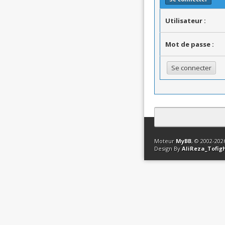
Utilisateur :
Mot de passe :
Contact
Club Affili
Moteur
MyBB
, © 2002-20
Design By
AliReza_Tofig