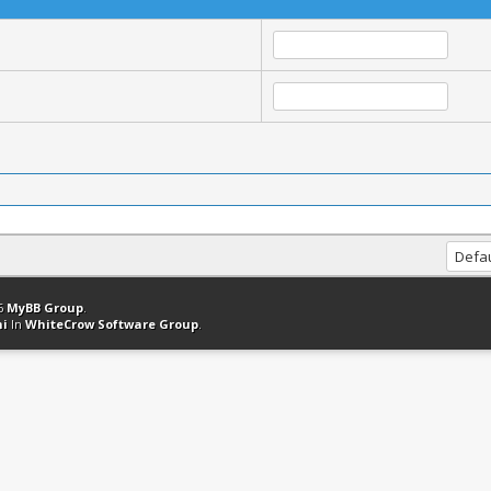
ation
Retourner en haut
Version bas-débit (Archivé)
Syndication RSS
26
MyBB Group
.
hi
In
WhiteCrow Software Group
.