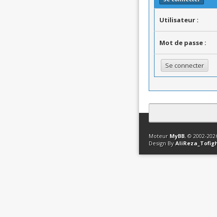
Utilisateur :
Mot de passe :
Contact
Club Affili
Moteur
MyBB
, © 2002-20
Design By
AliReza_Tofig