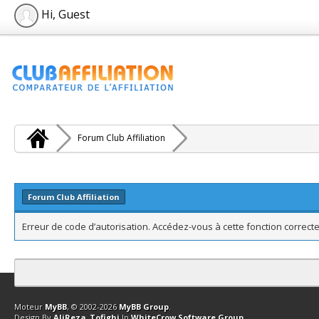
Hi, Guest
Forum Club Affiliation
Forum Club Affiliation
Erreur de code d’autorisation. Accédez-vous à cette fonction correcte
Contact
Club Affiliation
Retourner en haut
Version bas-débit (Archi
Moteur
MyBB
, © 2002-2026
MyBB Group
.
Design By
AliReza_Tofighi
In
WhiteCrow Software Group
.