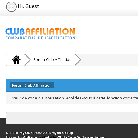
Hi, Guest
Forum Club Affiliation
Forum Club Affiliation
Erreur de code d’autorisation. Accédez-vous à cette fonction correcte
Contact
Club Affiliation
Retourner en haut
Version bas-débit (Archi
Moteur
MyBB
, © 2002-2026
MyBB Group
.
Design By
AliReza_Tofighi
In
WhiteCrow Software Group
.