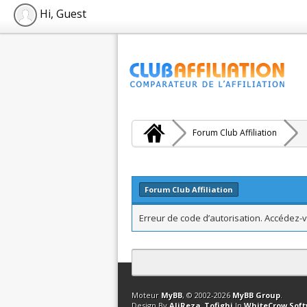
Hi, Guest
Forum Club Affiliation
Forum Club Affiliation
Erreur de code d’autorisation. Accédez-v
Contact
Club Affiliation
Retourner en 
Moteur
MyBB
, © 2002-2026
MyBB Group
.
Design By
AliReza_Tofighi
In
WhiteCrow Sof