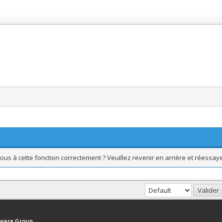
ous à cette fonction correctement ? Veuillez revenir en arrière et réessaye
haut
Version bas-débit (Archivé)
Syndication RSS
tware Group
.