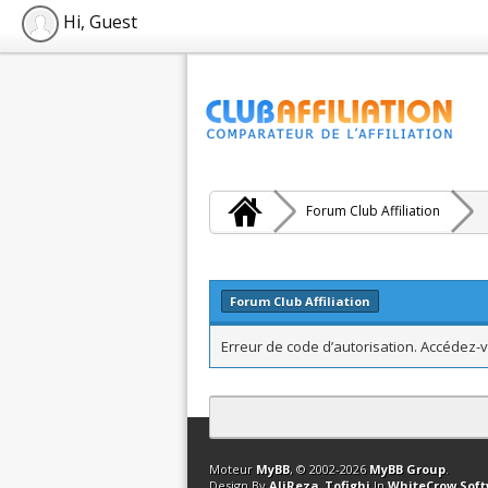
Hi, Guest
Forum Club Affiliation
Forum Club Affiliation
Erreur de code d’autorisation. Accédez-v
Contact
Club Affiliation
Retourner en 
Moteur
MyBB
, © 2002-2026
MyBB Group
.
Design By
AliReza_Tofighi
In
WhiteCrow Sof