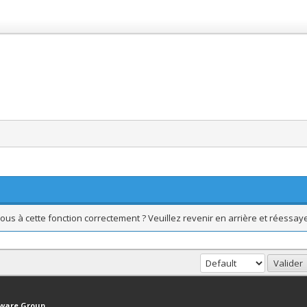
ous à cette fonction correctement ? Veuillez revenir en arrière et réessaye
haut
Version bas-débit (Archivé)
Syndication RSS
tware Group
.