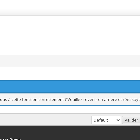
ous à cette fonction correctement ? Veuillez revenir en arrière et réessaye
haut
Version bas-débit (Archivé)
Syndication RSS
tware Group
.