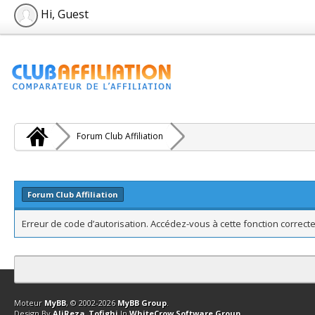
Hi, Guest
Forum Club Affiliation
Forum Club Affiliation
Erreur de code d’autorisation. Accédez-vous à cette fonction correcte
Contact
Club Affiliation
Retourner en haut
Version bas-débit (Archi
Moteur
MyBB
, © 2002-2026
MyBB Group
.
Design By
AliReza_Tofighi
In
WhiteCrow Software Group
.