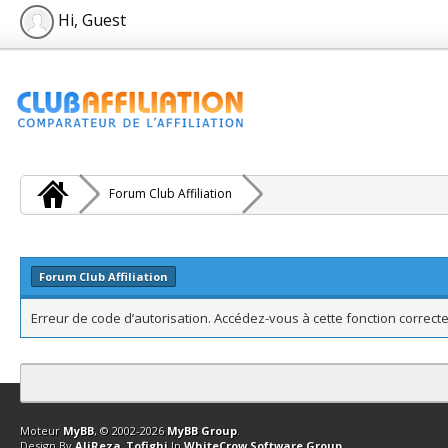
Hi, Guest
Forum Club Affiliation
Forum Club Affiliation
Erreur de code d’autorisation. Accédez-vous à cette fonction correcte
Contact
Club Affiliation
Retourner en haut
Version bas-débit (Archi
Moteur
MyBB
, © 2002-2026
MyBB Group
.
Design By
AliReza_Tofighi
In
WhiteCrow Software Group
.