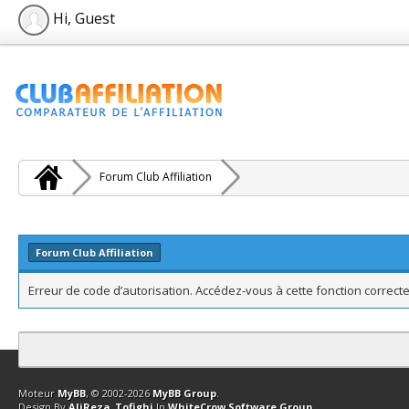
Hi, Guest
Forum Club Affiliation
Forum Club Affiliation
Erreur de code d’autorisation. Accédez-vous à cette fonction correcte
Contact
Club Affiliation
Retourner en haut
Version bas-débit (Archi
Moteur
MyBB
, © 2002-2026
MyBB Group
.
Design By
AliReza_Tofighi
In
WhiteCrow Software Group
.