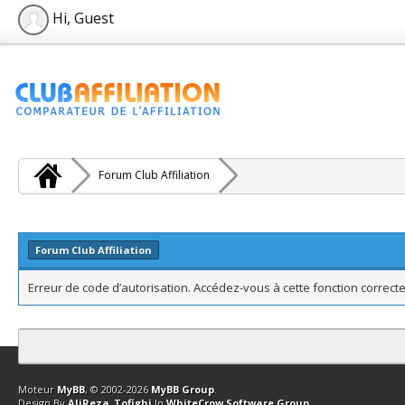
Hi, Guest
Forum Club Affiliation
Forum Club Affiliation
Erreur de code d’autorisation. Accédez-vous à cette fonction correcte
Contact
Club Affiliation
Retourner en haut
Version bas-débit (Archi
Moteur
MyBB
, © 2002-2026
MyBB Group
.
Design By
AliReza_Tofighi
In
WhiteCrow Software Group
.