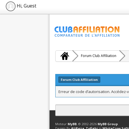
Hi, Guest
Forum Club Affiliation
Forum Club Affiliation
Erreur de code d’autorisation. Accédez-v
Contact
Club Affiliation
Retourner en 
Moteur
MyBB
, © 2002-2026
MyBB Group
.
Design By
AliReza_Tofighi
In
WhiteCrow Sof