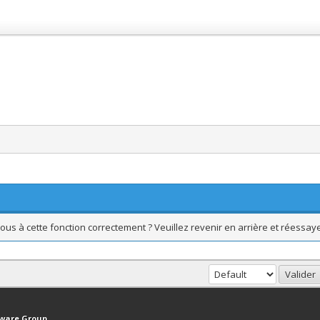
ous à cette fonction correctement ? Veuillez revenir en arrière et réessaye
haut
Version bas-débit (Archivé)
Syndication RSS
tware Group
.