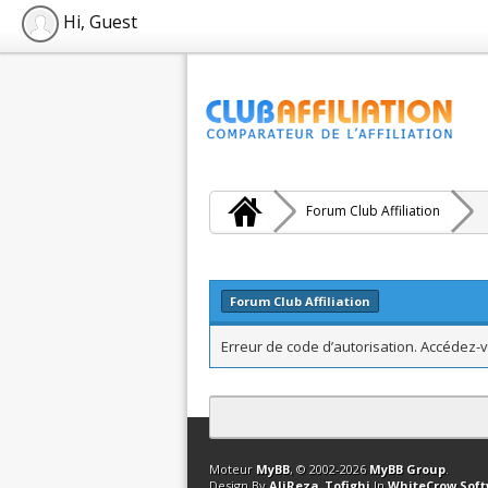
Hi, Guest
Forum Club Affiliation
Forum Club Affiliation
Erreur de code d’autorisation. Accédez-v
Contact
Club Affiliation
Retourner en 
Moteur
MyBB
, © 2002-2026
MyBB Group
.
Design By
AliReza_Tofighi
In
WhiteCrow Sof