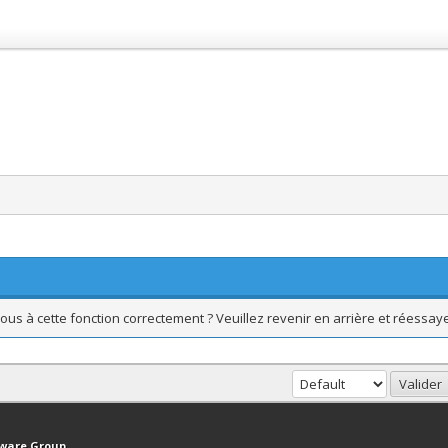
ous à cette fonction correctement ? Veuillez revenir en arrière et réessaye
haut
Version bas-débit (Archivé)
Syndication RSS
tware Group
.