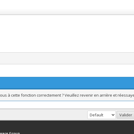
ous à cette fonction correctement ? Veuillez revenir en arrière et réessaye
haut
Version bas-débit (Archivé)
Syndication RSS
tware Group
.