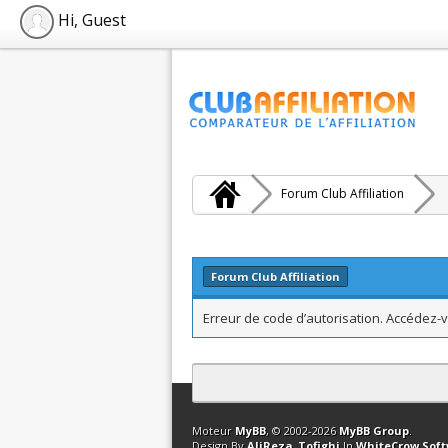
Hi, Guest
Forum Club Affiliation
Forum Club Affiliation
Erreur de code d’autorisation. Accédez-v
Contact
Club Affiliation
Retourner en 
Moteur
MyBB
, © 2002-2026
MyBB Group
.
Design By
AliReza_Tofighi
In
WhiteCrow Sof