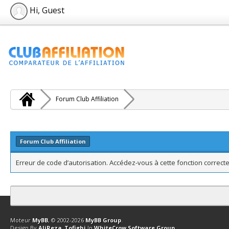
Hi, Guest
Forum Club Affiliation
Forum Club Affiliation
Erreur de code d’autorisation. Accédez-vous à cette fonction correcte
Contact
Club Affiliation
Retourner en haut
Version bas-débit (Archi
Moteur
MyBB
, © 2002-2026
MyBB Group
.
Design By
AliReza_Tofighi
In
WhiteCrow Software Group
.