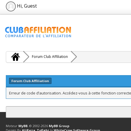
Hi, Guest
Forum Club Affiliation
Forum Club Affiliation
Erreur de code d’autorisation. Accédez-vous à cette fonction correcte
Contact
Club Affiliation
Retourner en haut
Version bas-débit (Archi
Moteur
MyBB
, © 2002-2026
MyBB Group
.
Design By
AliReza_Tofighi
In
WhiteCrow Software Group
.