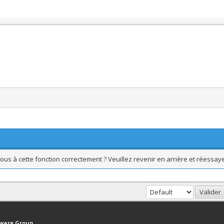
ous à cette fonction correctement ? Veuillez revenir en arrière et réessaye
haut
Version bas-débit (Archivé)
Syndication RSS
tware Group
.