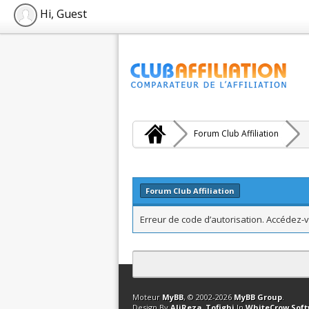
Hi, Guest
Forum Club Affiliation
Forum Club Affiliation
Erreur de code d’autorisation. Accédez-v
Contact
Club Affiliation
Retourner en 
Moteur
MyBB
, © 2002-2026
MyBB Group
.
Design By
AliReza_Tofighi
In
WhiteCrow Sof