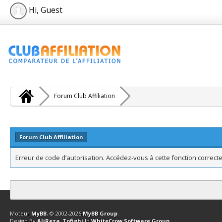
Hi, Guest
Forum Club Affiliation
Forum Club Affiliation
Erreur de code d’autorisation. Accédez-vous à cette fonction correcte
Contact
Club Affiliation
Retourner en haut
Version bas-débit (Archi
Moteur
MyBB
, © 2002-2026
MyBB Group
.
Design By
AliReza_Tofighi
In
WhiteCrow Software Group
.