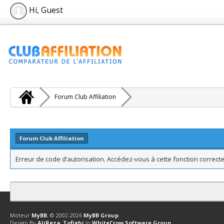
Hi, Guest
Forum Club Affiliation
Forum Club Affiliation
Erreur de code d’autorisation. Accédez-vous à cette fonction correcte
Contact
Club Affiliation
Retourner en haut
Version bas-débit (Archi
Moteur
MyBB
, © 2002-2026
MyBB Group
.
Design By
AliReza_Tofighi
In
WhiteCrow Software Group
.