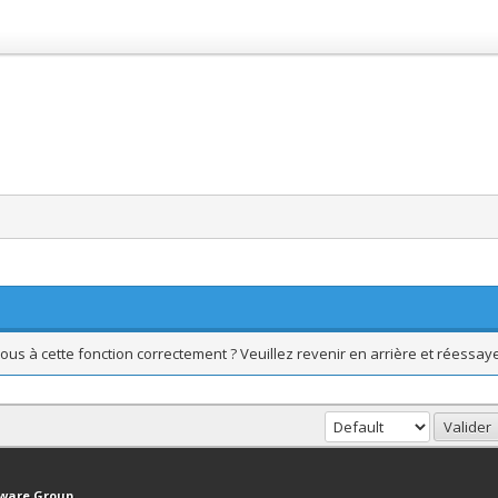
ous à cette fonction correctement ? Veuillez revenir en arrière et réessaye
haut
Version bas-débit (Archivé)
Syndication RSS
tware Group
.