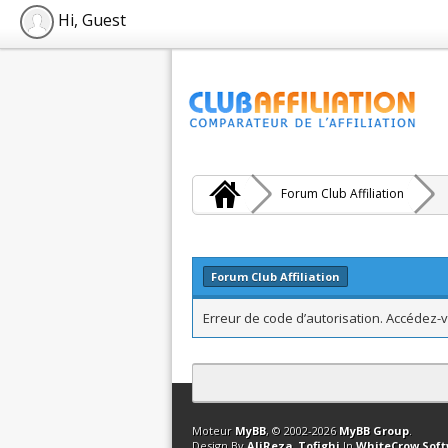
Hi, Guest
Forum Club Affiliation
Forum Club Affiliation
Erreur de code d’autorisation. Accédez-v
Contact
Club Affiliation
Retourner en 
Moteur
MyBB
, © 2002-2026
MyBB Group
.
Design By
AliReza_Tofighi
In
WhiteCrow Sof