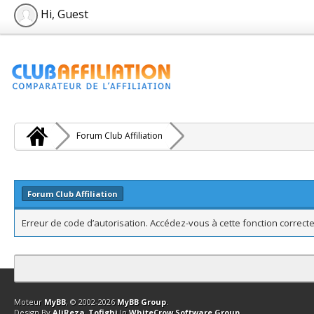
Hi, Guest
Forum Club Affiliation
Forum Club Affiliation
Erreur de code d’autorisation. Accédez-vous à cette fonction correcte
Contact
Club Affiliation
Retourner en haut
Version bas-débit (Archi
Moteur
MyBB
, © 2002-2026
MyBB Group
.
Design By
AliReza_Tofighi
In
WhiteCrow Software Group
.