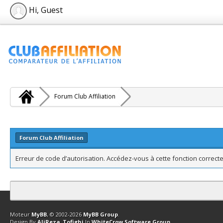
Hi, Guest
Forum Club Affiliation
Forum Club Affiliation
Erreur de code d’autorisation. Accédez-vous à cette fonction correcte
Contact
Club Affiliation
Retourner en haut
Version bas-débit (Archi
Moteur
MyBB
, © 2002-2026
MyBB Group
.
Design By
AliReza_Tofighi
In
WhiteCrow Software Group
.