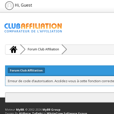
Hi, Guest
Forum Club Affiliation
Forum Club Affiliation
Erreur de code d’autorisation. Accédez-vous à cette fonction correcte
Contact
Club Affiliation
Retourner en haut
Version bas-débit (Archi
Moteur
MyBB
, © 2002-2026
MyBB Group
.
Design By
AliReza_Tofighi
In
WhiteCrow Software Group
.